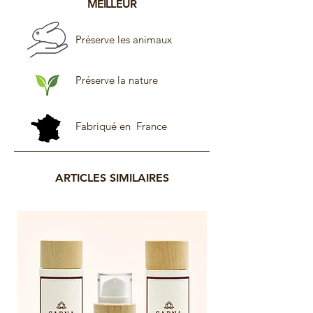
Sodium Benzoate And Potassium Sorbate,
MEILLEUR
Citric Acid, Mel, Fragrance,
Citronellol,
Geraniol, Alpha-Hexylcinnamaldehyde,
Préserve les animaux
Coumarine, Linalool
Préserve la nature
Fabriqué en France
ARTICLES SIMILAIRES