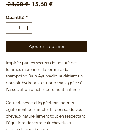
Prix
Prix
 24,00 € 
15,60 €
original
promotionnel
Quantité
*
Ajouter au panier
Inspirée par les secrets de beauté des
femmes indiennes, la formule du
shampoing Bain Ayurvédique détient un
pouvoir hydratant et nourrissant grâce à
l’association d’actifs purement naturels.
Cette richesse d’ingrédients permet
également de stimuler la pousse de vos
cheveux naturellement tout en respectant
l’équilibre de votre cuir chevelu et la
nature de vos cheveux.