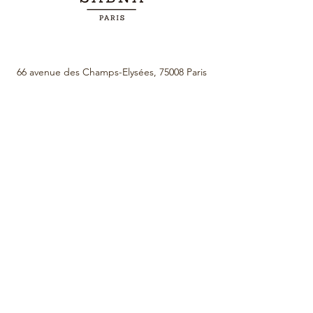
66 avenue des Champs-Elysées, 75008 Paris
contact@sabnaparis.com
Lun - Sam / 9:00-18:00
@sabnaparis
On parle de nous dans Gala
Fabriqué en France en préservant les animaux et la nature.